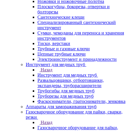
Ножовки и ножовочные полотна
Плоскогубцы, бокорезы, отвертки и
болторезы
Сантехнические клещи
Специализированный сантехнический
инструмент
Сумки, чемоданы для переноса и хранения
инструментов
Тиски, верстаки
Трубные и газовые ключи
Цепные трубные ключи
Электроинструмент и принадлежности
Инструмент для медных труб
Назад
Инструмент для медных труб
Развальцовщики, отбортовщики,
экспандеры, труборасширители
Трубогибы для медных труб
Труборезы для медных труб
Фаскосниматели, гратосниматели, зенковка
Аппараты для замораживания труб
Газосварочное оборудование для пайки, сварки,
резки
Назад
Газосварочное оборудование для пайки,