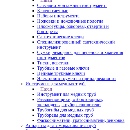
Назад
Слесарно-монтажный инструмент
Ключи гаечные
Наборы инструмента
Ножовки и ножовочные полотна
Плоскогубцы, бокорезы, отвертки и
болторезы
Сантехнические клещи
Специализированный сантехнический
инструмент
Сумки, чемоданы для переноса и хранения
инструментов
Тиски, верстаки
Трубные и газовые ключи
Цепные трубные ключи
Электроинструмент и принадлежности
Инструмент для медных труб
Назад
Инструмент для медных труб
Развальцовщики, отбортовщики,
экспандеры, труборасширители
Трубогибы для медных труб
Труборезы для медных труб
Фаскосниматели, гратосниматели, зенковка
Аппараты для замораживания труб