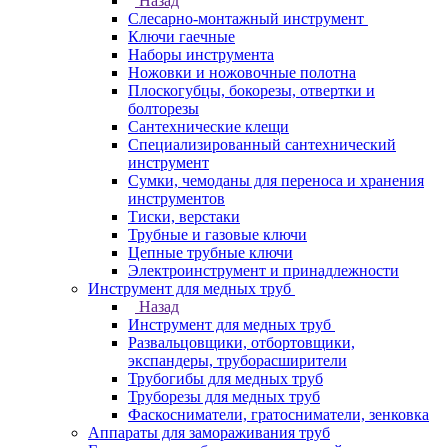
Назад
Слесарно-монтажный инструмент
Ключи гаечные
Наборы инструмента
Ножовки и ножовочные полотна
Плоскогубцы, бокорезы, отвертки и
болторезы
Сантехнические клещи
Специализированный сантехнический
инструмент
Сумки, чемоданы для переноса и хранения
инструментов
Тиски, верстаки
Трубные и газовые ключи
Цепные трубные ключи
Электроинструмент и принадлежности
Инструмент для медных труб
Назад
Инструмент для медных труб
Развальцовщики, отбортовщики,
экспандеры, труборасширители
Трубогибы для медных труб
Труборезы для медных труб
Фаскосниматели, гратосниматели, зенковка
Аппараты для замораживания труб