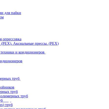
ми для пайки
ем
я опрессовка
а (PEX). Аксиальные прессы. (PEX)
 техники и кондиционеров
ондиционеров
мерных труб
ройников
ерных труб
полимерных труб
уб
х) труб