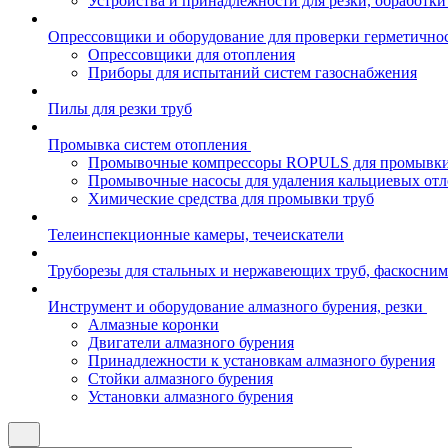
Устройства и принадлежности для резки, обработк
Опрессовщики и оборудование для проверки герметично
Опрессовщики для отопления
Приборы для испытаний систем газоснабжения
Пилы для резки труб
Промывка систем отопления
Промывочные компрессоры ROPULS для промывки 
Промывочные насосы для удаления кальциевых от
Химические средства для промывки труб
Телеинспекционные камеры, течеискатели
Труборезы для стальных и нержавеющих труб, фаскосним
Инструмент и оборудование алмазного бурения, резки
Алмазные коронки
Двигатели алмазного бурения
Принадлежности к установкам алмазного бурения
Стойки алмазного бурения
Установки алмазного бурения