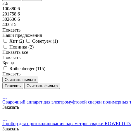
2.6
100880.6
201758.6
302636.6
403515
Показать
Наши предложения
Хит (
2
)
Советуем (
1
)
Новинка (
2
)
Показать все
Показать
Бренд
Rothenberger (
115
)
Показать
Очистить фильтр
Очистить фильтр
Сварочный аппарат для электромуфтовой сварки полимерн
Заказать
Прибор для протоколирования параметров сварки ROWELD DA
Заказать