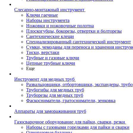
Слесарно-монтажный инструмент
Ключи гаечные
Наборы инструмента
Ножовки и ножовочные полотна
Плоскогубцы, бокорезы, отвертки и болторезы
Сантехнические клещи
Специализированный сантехнический инструмент
Сумки, чемоданы для переноса и хранения инструм
Тиски, верстаки
Трубные и газовые ключи
Цепные трубные ключи
Еще
Инструмент для медных труб
Развальцовщики, отбортовщики, экспандеры, труб
Трубогибы для медных труб
Труборезы для медных труб
Фаскосниматели, гратосниматели, зенковка
Аппараты для замораживания труб
Газосварочное оборудование для пайки, сварки, резки
Наборы с газовыми горелками для пайки и сварки
Одноразовые баллоны