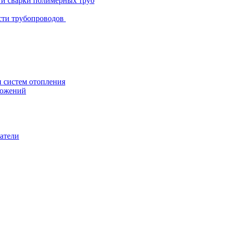
и и сварки полимерных труб
сти трубопроводов
систем отопления
ложений
атели