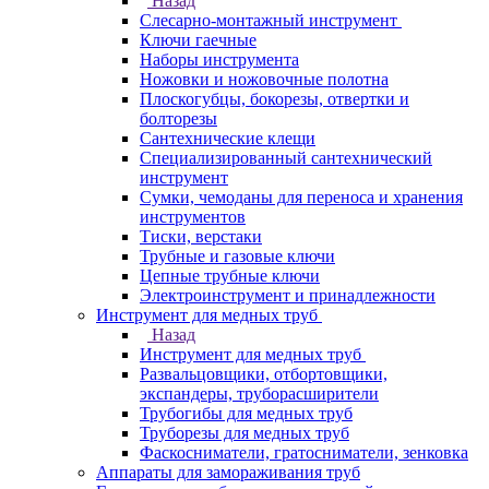
Назад
Слесарно-монтажный инструмент
Ключи гаечные
Наборы инструмента
Ножовки и ножовочные полотна
Плоскогубцы, бокорезы, отвертки и
болторезы
Сантехнические клещи
Специализированный сантехнический
инструмент
Сумки, чемоданы для переноса и хранения
инструментов
Тиски, верстаки
Трубные и газовые ключи
Цепные трубные ключи
Электроинструмент и принадлежности
Инструмент для медных труб
Назад
Инструмент для медных труб
Развальцовщики, отбортовщики,
экспандеры, труборасширители
Трубогибы для медных труб
Труборезы для медных труб
Фаскосниматели, гратосниматели, зенковка
Аппараты для замораживания труб