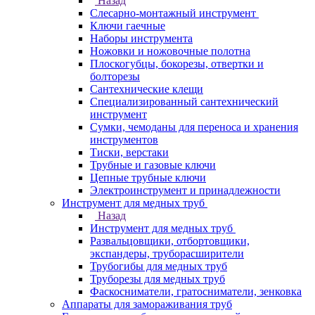
Назад
Слесарно-монтажный инструмент
Ключи гаечные
Наборы инструмента
Ножовки и ножовочные полотна
Плоскогубцы, бокорезы, отвертки и
болторезы
Сантехнические клещи
Специализированный сантехнический
инструмент
Сумки, чемоданы для переноса и хранения
инструментов
Тиски, верстаки
Трубные и газовые ключи
Цепные трубные ключи
Электроинструмент и принадлежности
Инструмент для медных труб
Назад
Инструмент для медных труб
Развальцовщики, отбортовщики,
экспандеры, труборасширители
Трубогибы для медных труб
Труборезы для медных труб
Фаскосниматели, гратосниматели, зенковка
Аппараты для замораживания труб