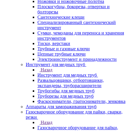
Ножовки и ножовочные полотна
Плоскогубцы, бокорезы, отвертки и
болторезы
Сантехнические клещи
Специализированный сантехнический
инструмент
Сумки, чемоданы для переноса и хранения
инструментов
Тиски, верстаки
Трубные и газовые ключи
Цепные трубные ключи
Электроинструмент и принадлежности
Инструмент для медных труб
Назад
Инструмент для медных труб
Развальцовщики, отбортовщики,
экспандеры, труборасширители
Трубогибы для медных труб
Труборезы для медных труб
Фаскосниматели, гратосниматели, зенковка
Аппараты для замораживания труб
Газосварочное оборудование для пайки, сварки,
резки
Назад
Газосварочное оборудование для пайки,