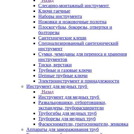
Назад
Слесарно-монтажный инструмент
Ключи гаечные
Наборы инструмента
Ножовки и ножовочные полотна
Плоскогубцы, бокорезы, отвертки и
болторезы
Сантехнические клещи
Специализированный сантехнический
инструмент
Сумки, чемоданы для переноса и хранения
инструментов
Тиски, верстаки
Трубные и газовые ключи
Цепные трубные ключи
Электроинструмент и принадлежности
Инструмент для медных труб
Назад
Инструмент для медных труб
Развальцовщики, отбортовщики,
экспандеры, труборасширители
Трубогибы для медных труб
Труборезы для медных труб
Фаскосниматели, гратосниматели, зенковка
Аппараты для замораживания труб