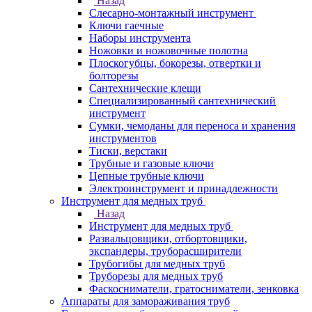
Назад
Слесарно-монтажный инструмент
Ключи гаечные
Наборы инструмента
Ножовки и ножовочные полотна
Плоскогубцы, бокорезы, отвертки и
болторезы
Сантехнические клещи
Специализированный сантехнический
инструмент
Сумки, чемоданы для переноса и хранения
инструментов
Тиски, верстаки
Трубные и газовые ключи
Цепные трубные ключи
Электроинструмент и принадлежности
Инструмент для медных труб
Назад
Инструмент для медных труб
Развальцовщики, отбортовщики,
экспандеры, труборасширители
Трубогибы для медных труб
Труборезы для медных труб
Фаскосниматели, гратосниматели, зенковка
Аппараты для замораживания труб