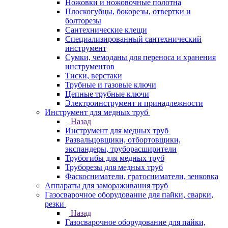
Ножовки и ножовочные полотна
Плоскогубцы, бокорезы, отвертки и
болторезы
Сантехнические клещи
Специализированный сантехнический
инструмент
Сумки, чемоданы для переноса и хранения
инструментов
Тиски, верстаки
Трубные и газовые ключи
Цепные трубные ключи
Электроинструмент и принадлежности
Инструмент для медных труб
Назад
Инструмент для медных труб
Развальцовщики, отбортовщики,
экспандеры, труборасширители
Трубогибы для медных труб
Труборезы для медных труб
Фаскосниматели, гратосниматели, зенковка
Аппараты для замораживания труб
Газосварочное оборудование для пайки, сварки,
резки
Назад
Газосварочное оборудование для пайки,