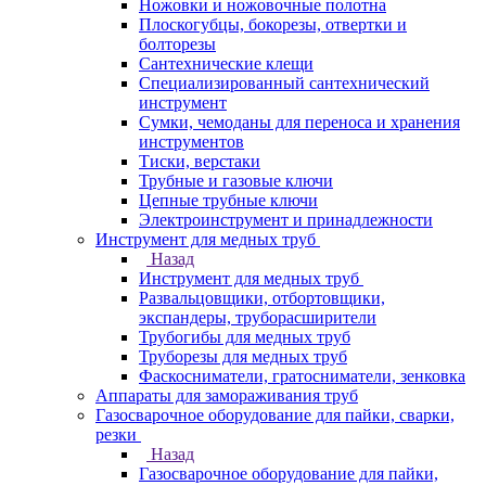
Ножовки и ножовочные полотна
Плоскогубцы, бокорезы, отвертки и
болторезы
Сантехнические клещи
Специализированный сантехнический
инструмент
Сумки, чемоданы для переноса и хранения
инструментов
Тиски, верстаки
Трубные и газовые ключи
Цепные трубные ключи
Электроинструмент и принадлежности
Инструмент для медных труб
Назад
Инструмент для медных труб
Развальцовщики, отбортовщики,
экспандеры, труборасширители
Трубогибы для медных труб
Труборезы для медных труб
Фаскосниматели, гратосниматели, зенковка
Аппараты для замораживания труб
Газосварочное оборудование для пайки, сварки,
резки
Назад
Газосварочное оборудование для пайки,