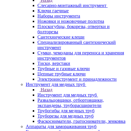
Назад
Слесарно-монтажный инструмент
Ключи гаечные
Наборы инструмента
Ножовки и ножовочные полотна
Плоскогубцы, бокорезы, отвертки и
болторезы
Сантехнические клещи
Специализированный сантехнический
инструмент
Сумки, чемоданы для переноса и хранения
инструментов
Тиски, верстаки
Трубные и газовые ключи
Цепные трубные ключи
Электроинструмент и принадлежности
Инструмент для медных труб
Назад
Инструмент для медных труб
Развальцовщики, отбортовщики,
экспандеры, труборасширители
Трубогибы для медных труб
Труборезы для медных труб
Фаскосниматели, гратосниматели, зенковка
Аппараты для замораживания труб