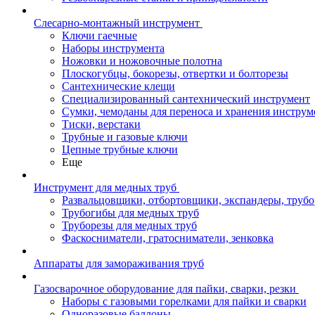
Слесарно-монтажный инструмент
Ключи гаечные
Наборы инструмента
Ножовки и ножовочные полотна
Плоскогубцы, бокорезы, отвертки и болторезы
Сантехнические клещи
Специализированный сантехнический инструмент
Сумки, чемоданы для переноса и хранения инструм
Тиски, верстаки
Трубные и газовые ключи
Цепные трубные ключи
Еще
Инструмент для медных труб
Развальцовщики, отбортовщики, экспандеры, труб
Трубогибы для медных труб
Труборезы для медных труб
Фаскосниматели, гратосниматели, зенковка
Аппараты для замораживания труб
Газосварочное оборудование для пайки, сварки, резки
Наборы с газовыми горелками для пайки и сварки
Одноразовые баллоны