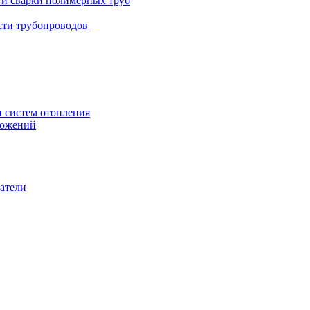
и и сварки полимерных труб
сти трубопроводов
систем отопления
ложений
атели