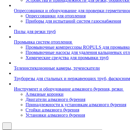
Устройства и принадлежности для резки, обработк
Опрессовщики и оборудование для проверки герметично
Опрессовщики для отопления
Приборы для испытаний систем газоснабжения
Пилы для резки труб
Промывка систем отопления
Промывочные компрессоры ROPULS для промывки 
Промывочные насосы для удаления кальциевых от
Химические средства для промывки труб
Телеинспекционные камеры, течеискатели
Труборезы для стальных и нержавеющих труб, фаскосним
Инструмент и оборудование алмазного бурения, резки
Алмазные коронки
Двигатели алмазного бурения
Принадлежности к установкам алмазного бурения
Стойки алмазного бурения
Установки алмазного бурения