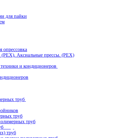
ми для пайки
ем
я опрессовка
а (PEX). Аксиальные прессы. (PEX)
 техники и кондиционеров
ондиционеров
мерных труб
ройников
ерных труб
полимерных труб
уб
х) труб