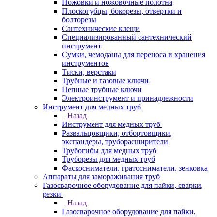
Ножовки и ножовочные полотна
Плоскогубцы, бокорезы, отвертки и
болторезы
Сантехнические клещи
Специализированный сантехнический
инструмент
Сумки, чемоданы для переноса и хранения
инструментов
Тиски, верстаки
Трубные и газовые ключи
Цепные трубные ключи
Электроинструмент и принадлежности
Инструмент для медных труб
Назад
Инструмент для медных труб
Развальцовщики, отбортовщики,
экспандеры, труборасширители
Трубогибы для медных труб
Труборезы для медных труб
Фаскосниматели, гратосниматели, зенковка
Аппараты для замораживания труб
Газосварочное оборудование для пайки, сварки,
резки
Назад
Газосварочное оборудование для пайки,