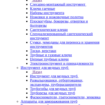
Назад
Слесарно-монтажный инструмент
Ключи гаечные
Наборы инструмента
Ножовки и ножовочные полотна
Плоскогубцы, бокорезы, отвертки и
болторезы
Сантехнические клещи
Специализированный сантехнический
инструмент
Сумки, чемоданы для переноса и хранения
инструментов
Тиски, верстаки
Трубные и газовые ключи
Цепные трубные ключи
Электроинструмент и принадлежности
Инструмент для медных труб
Назад
Инструмент для медных труб
Развальцовщики, отбортовщики,
экспандеры, труборасширители
Трубогибы для медных труб
Труборезы для медных труб
Фаскосниматели, гратосниматели, зенковка
Аппараты для замораживания труб