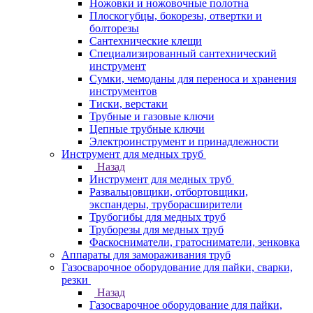
Ножовки и ножовочные полотна
Плоскогубцы, бокорезы, отвертки и
болторезы
Сантехнические клещи
Специализированный сантехнический
инструмент
Сумки, чемоданы для переноса и хранения
инструментов
Тиски, верстаки
Трубные и газовые ключи
Цепные трубные ключи
Электроинструмент и принадлежности
Инструмент для медных труб
Назад
Инструмент для медных труб
Развальцовщики, отбортовщики,
экспандеры, труборасширители
Трубогибы для медных труб
Труборезы для медных труб
Фаскосниматели, гратосниматели, зенковка
Аппараты для замораживания труб
Газосварочное оборудование для пайки, сварки,
резки
Назад
Газосварочное оборудование для пайки,