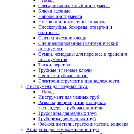
Назад
Слесарно-монтажный инструмент
Ключи гаечные
Наборы инструмента
Ножовки и ножовочные полотна
Плоскогубцы, бокорезы, отвертки и
болторезы
Сантехнические клещи
Специализированный сантехнический
инструмент
Сумки, чемоданы для переноса и хранения
инструментов
Тиски, верстаки
Трубные и газовые ключи
Цепные трубные ключи
Электроинструмент и принадлежности
Инструмент для медных труб
Назад
Инструмент для медных труб
Развальцовщики, отбортовщики,
экспандеры, труборасширители
Трубогибы для медных труб
Труборезы для медных труб
Фаскосниматели, гратосниматели, зенковка
Аппараты для замораживания труб